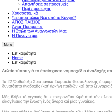
Απαντήσεις σε προσευχές
Περί προσευχής
Χρυσοστομικά
*Ιεραποστολικά Νέα από το Κονγκό*
ΑΓΙΟΣ ΠΑΪΣΙΟΣ
Άγιος Πορφύριος
Η Στήλη των Αναγνωστών Mας
Η Παναγία μας
Menu
Επικαιρότητα
Home
Επικαιρότητα
Δελτίο τύπου γιά τό ἐπαίσχυντο νομοσχέδιο ἀναδοχῆς π
Τά 22 Ὀρθόδοξα Χριστιανικά Σωματεῖα Θεσσαλονίκης διαμαρτ
δυνατότητα ἀναδοχῆς (κατ’ ἀρχήν) παιδιῶν καί ἀπό ζευγάρια
Μᾶς θλίβει τό γεγονός ὅτι περιφρονεῖται ὠμά ἀπό τήν πλει
οἰκογένειας τήν ἕνωση ἑνός ἄνδρα καί μίας γυναίκας.