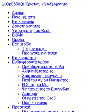
Αρχική
Ποιοι είμαστε
Επικοινωνία
Δραστηριότητες
Υποσχέσεις του Θεού
Βιβλία
Ομιλίες
Εφημερίδα
Τρέχον τεύχος
Προηγούμενα τεύχη
Επικαιρότητα
Ενδιαφέροντα Άρθρα
Ορθόδοξη ιεραποστολή
Αληθινές ιστορίες
Χριστιανική οικογένεια
Περί του Αγίου Πνεύματος
Η Σωτηρία Μας
Ψηλαφώντας το Ευαγγέλιο
Διάφορα
Οι αρετές του Θεού
Παιδική γωνιά
Προσευχή
Προσευχή για τις ανάγκες σας