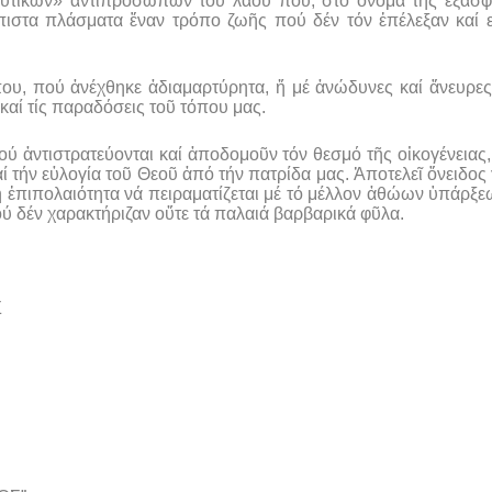
υτικῶν» ἀντιπροσώπων τοῦ λαοῦ πού, στό ὄνομα τῆς ἐξασφά
ιστα πλάσματα ἕναν τρόπο ζωῆς πού δέν τόν ἐπέλεξαν καί εἶ
ου, πού ἀνέχθηκε ἀδιαμαρτύρητα, ἤ μέ ἀνώδυνες καί ἄνευρες
καί τίς παραδόσεις τοῦ τόπου μας.
 ἀντιστρατεύονται καί ἀποδομοῦν τόν θεσμό τῆς οἰκογένειας, 
ί τήν εὐλογία τοῦ Θεοῦ ἀπό τήν πατρίδα μας. Ἀποτελεῖ ὄνειδος
η ἐπιπολαιότητα νά πειραματίζεται μέ τό μέλλον ἀθώων ὑπάρξ
ού δέν χαρακτήριζαν οὔτε τά παλαιά βαρβαρικά φῦλα.
Σ