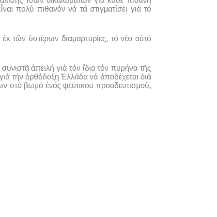
λισης ἴσων δικαιωμάτων γιά κάθε πιθανή
ναι πολύ πιθανόν νά τά στιγματίσει γιά τό
 ἐκ τῶν ὑστέρων διαμαρτυρίες, τό νέο αὐτό
συνιστᾶ ἀπειλή γιά τόν ἴδιο τόν πυρήνα τῆς
 γιά τήν ὀρθόδοξη Ἑλλάδα νά ἀποδέχεται διά
εων στό βωμό ἑνός ψεύτικου προοδευτισμοῦ,