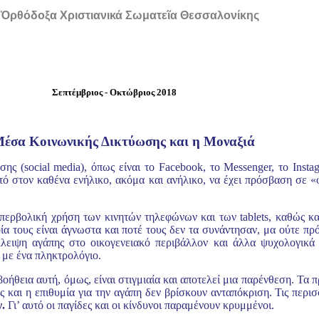
 Ὀρθόδοξα Χριστιανικά Σωματεῖα Θεσσαλονίκης
Σεπτέμβριος - Οκτώβριος 2018
έσα Κοινωνικής Δικτύωσης και η Μοναξιά
ς (social media), όπως είναι το Facebook, το Messenger, το Insta
τό στον καθένα ενήλικο, ακόμα και ανήλικο, να έχει πρόσβαση σε «
περβολική χρήση των κινητών τηλεφώνων και των tablets, καθώς κα
α τους είναι άγνωστα και ποτέ τους δεν τα συνάντησαν, μα ούτε πρό
λλειψη αγάπης στο οικογενειακό περιβάλλον και άλλα ψυχολογικά
 με ένα πληκτρολόγιο.
βοήθεια αυτή, όμως, είναι στιγμιαία και αποτελεί μια παρένθεση. Τα
ς και η επιθυμία για την αγάπη δεν βρίσκουν ανταπόκριση. Τις περι
.
Γι’ αυτό οι παγίδες και οι κίνδυνοι παραμένουν κρυμμένοι.