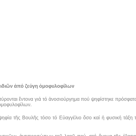
αιδιῶν ἀπό ζεύγη ὁμοφυλοφίλων
ύρονται ἔντονα γιά τό ἀνοσιούργημα πού ψηφίστηκε πρόσφατα
 ὁμοφυλοφίλων.
οψηφία τῆς Βουλῆς τόσο τό Εὐαγγέλιο ὅσο καί ἡ φυσική τάξη