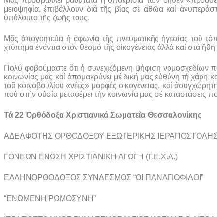
Μᾶς προσβάλλει βαθύτατα ἡ ὑποκρισία τῶν δῆθεν «προοδε
μειοψηφία, ἐπιβάλλουν διά τῆς βίας σέ ἀθῶα καί ἀνυπεράσπ
ὑπόλοιπο τῆς ζωῆς τους.
Μᾶς ἀπογοητεύει ἡ ἀφωνία τῆς πνευματικῆς ἡγεσίας τοῦ τόπ
χτύπημα ἐνάντια στόν θεσμό τῆς οἰκογένειας ἀλλά καί στά ἤθη 
Πολύ φοβούμαστε ὅτι ἡ συνεχιζόμενη ψήφιση νομοσχεδίων πού
κοινωνίας μας καί ἀπομακρύνει μέ δική μας εὐθύνη τή χάρη κα
τοῦ κοινοβουλίου «νέες» μορφές οἰκογένειας, καί ἀσυγχώρητ
πού στήν οὐσία μεταφέρει τήν κοινωνία μας σέ καταστάσεις π
Τά 22 Ὀρθόδοξα Χριστιανικά Σωματεῖα Θεσσαλονίκης
ΑΔΕΛΦΟΤΗΣ ΟΡΘΟΔΟΞΟΥ ΕΞΩΤΕΡΙΚΗΣ ΙΕΡΑΠΟΣΤΟΛΗ
ΓΟΝΕΩΝ ΕΝΩΣΗ ΧΡΙΣΤΙΑΝΙΚΗ ΑΓΩΓΗ (Γ.Ε.Χ.Α.)
ΕΛΛΗΝΟΡΘΟΔΟΞΟΣ ΣΥΝΔΕΣΜΟΣ “ΟΙ ΠΑΝΑΓΙΟΦΙΛΟΙ”
“ΕΝΩΜΕΝΗ ΡΩΜΟΣΥΝΗ”