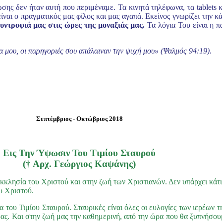
ης δεν ήταν αυτή που περιμέναμε. Τα κινητά τηλέφωνα, τα tablets κ
ίναι ο πραγματικός μας φίλος και μας αγαπά. Εκείνος γνωρίζει την 
συντροφιά μας στις ώρες της μοναξιάς μας.
Τα λόγια Του είναι η π
α μου, οι παρηγοριές σου απάλαιναν την ψυχή μου» (Ψαλμός 94:19).
Σεπτέμβριος - Οκτώβριος 2018
Εις Την Ύψωσιν Του Τιμίου Σταυρού
(† Αρχ. Γεώργιος Καψάνης)
κκλησία του Χριστού και στην ζωή των Χριστιανών. Δεν υπάρχει κάτι 
ου Χριστού.
α του Τιμίου Σταυρού. Σταυρικές είναι όλες οι ευλογίες των ιερέων 
έρας. Και στην ζωή μας την καθημερινή, από την ώρα που θα ξυπνήσο