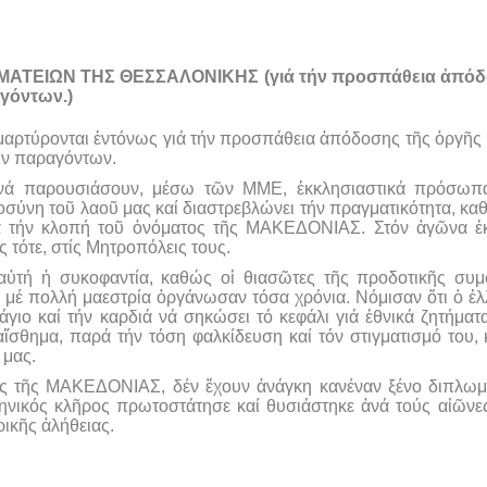
ΕΙΩΝ ΤΗΣ ΘΕΣΣΑΛΟΝΙΚΗΣ (γιά τήν προσπάθεια ἀπόδοση
γόντων.)
αρτύρονται ἐντόνως γιά τήν προσπάθεια ἀπόδοσης τῆς ὀργῆς κ
ων παραγόντων.
ά παρουσιάσουν, μέσω τῶν ΜΜΕ, ἐκκλησιαστικά πρόσωπα, 
οσύνη τοῦ λαοῦ μας καί διαστρεβλώνει τήν πραγματικότητα, 
γιά τήν κλοπή τοῦ ὀνόματος τῆς ΜΑΚΕΔΟΝΙΑΣ. Στόν ἀγῶνα ἐ
 τότε, στίς Μητροπόλεις τους.
ὐτή ἡ συκοφαντία, καθώς οἱ θιασῶτες τῆς προδοτικῆς συμ
ι μέ πολλή μαεστρία ὀργάνωσαν τόσα χρόνια. Νόμισαν ὅτι ὁ ἑλ
άγιο καί τήν καρδιά νά σηκώσει τό κεφάλι γιά ἐθνικά ζητήμα
αἴσθημα, παρά τήν τόση φαλκίδευση καί τόν στιγματισμό του, 
 μας.
ρχες τῆς ΜΑΚΕΔΟΝΙΑΣ, δέν ἔχουν ἀνάγκη κανέναν ξένο διπλω
ηνικός κλῆρος πρωτοστάτησε καί θυσιάστηκε ἀνά τούς αἰῶνε
ρικῆς ἀλήθειας.