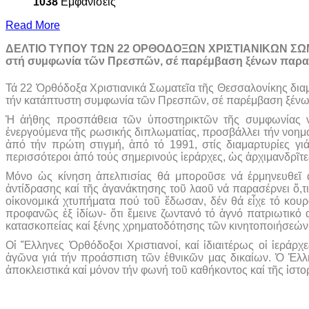
1038
Εμφανίσεις
Read More
ΔΕΛΤΙΟ ΤΥΠΟΥ ΤΩΝ 22 ΟΡΘΟΔΟΞΩΝ ΧΡΙΣΤΙΑΝΙΚΩΝ ΣΩΜΑΤ
στή συμφωνία τῶν Πρεσπῶν, σέ παρέμβαση ξένων παρα
Τά 22 Ὀρθόδοξα Χριστιανικά Σωματεῖα τῆς Θεσσαλονίκης διαμ
τήν κατάπτυστη συμφωνία τῶν Πρεσπῶν, σέ παρέμβαση ξέν
Ἡ ἀήθης προσπάθεια τῶν ὑποστηρικτῶν τῆς συμφωνίας ν
ἐνεργούμενα τῆς ρωσικής διπλωματίας, προσβάλλει τήν νοημ
ἀπό τήν πρώτη στιγμή, ἀπό τό 1991, στίς διαμαρτυρίες 
περισσότεροι ἀπό τούς σημερινούς ἱεράρχες, ὡς ἀρχιμανδρῖτες
Μόνο ὡς κίνηση ἀπελπισίας θά μποροῦσε νά ἑρμηνευθεῖ α
ἀντίδρασης καί τῆς ἀγανάκτησης τοῦ λαοῦ νά παρασέρνει ὅ,τ
οἰκονομικά χτυπήματα πού τοῦ ἔδωσαν, δέν θά εἶχε τό κουρ
προφανῶς ἐξ ἰδίων- ὅτι ἔμεινε ζωντανό τό ἁγνό πατριωτικό 
κατασκοπείας καί ξένης χρηματοδότησης τῶν κινητοποιήσεών
Οἱ Ἕλληνες Ὀρθόδοξοι Χριστιανοί, καί ἰδιαιτέρως οἱ ἱερά
ἀγῶνα γιά τήν προάσπιση τῶν ἐθνικῶν μας δικαίων. Ὁ Ἑλλ
ἀποκλειστικά καί μόνον τήν φωνή τοῦ καθήκοντος καί τῆς ἱστο