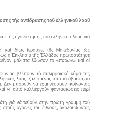
ς τῆς ἀντίδρασης τοῦ ἑλληνικοῦ λαοῦ
αί τῆς ἀγανάκτησης τοῦ ἑλληνικοῦ λαοῦ γιά
καί ἰδίως ἱεράρχες τῆς Μακεδονίας, ὡς
καθώς ἡ Ἐκκλησία τῆς Ἑλλάδος πρωτοστάτησε
κεῖνον μάλιστα ἔδωσαν τό «παρών» καί οἱ
φωνίας βλέπουν τό παλιρροιακό κύμα τῆς
ληνικός λαός, ζαλισμένος ἀπό τά ἀβάσταχτα
τα. Δέν μποροῦν νά ἑρμηνεύσουν -κρίνοντας
καί γι' αὐτό καλλιεργοῦν φαντασιώσεις περί
μάτη γιά νά τεθοῦν στήν πρώτη γραμμή τοῦ
ς στούς ἀγῶνες τοῦ ἔθνους, ἀκολουθῶντας