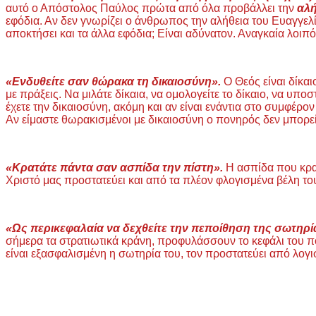
αυτό ο Απόστολος Παύλος πρώτα από όλα προβάλλει την
αλή
εφόδια. Αν δεν γνωρίζει ο άνθρωπος την αλήθεια του Ευαγγελί
αποκτήσει και τα άλλα εφόδια; Είναι αδύνατον. Αναγκαία λοιπό
«Ενδυθείτε σαν θώρακα τη δικαιοσύνη».
Ο Θεός είναι δίκαι
με πράξεις. Να μιλάτε δίκαια, να ομολογείτε το δίκαιο, να υπο
έχετε την δικαιοσύνη, ακόμη και αν είναι ενάντια στο συμφέρο
Αν είμαστε θωρακισμένοι με δικαιοσύνη ο πονηρός δεν μπορεί
«Κρατάτε πάντα σαν ασπίδα την πίστη».
Η ασπίδα που κρατ
Χριστό μας προστατεύει και από τα πλέον φλογισμένα βέλη του
«Ως περικεφαλαία να δεχθείτε την πεποίθηση της σωτηρί
σήμερα τα στρατιωτικά κράνη, προφυλάσσουν το κεφάλι του 
είναι εξασφαλισμένη η σωτηρία του, τον προστατεύει από λογ