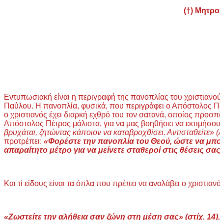
(†) Μητρο
Εντυπωσιακή είναι η περιγραφή της πανοπλίας του χριστια
Παύλου. Η πανοπλία, φυσικά, που περιγράφει ο Απόστολος Παύλ
ο χριστιανός έχει διαρκή εχθρό του τον σατανά, οποίος προσ
Απόστολος Πέτρος μάλιστα, για να μας βοηθήσει να εκτιμήσου
βρυχάται, ζητώντας κάποιον να καταβροχθίσει. Αντισταθείτε» (
προτρέπει:
«Φορέστε την πανοπλία του Θεού, ώστε να μπο
απαραίτητο μέτρο για να μείνετε σταθεροί στις θέσεις σας.
Και τί είδους είναι τα όπλα που πρέπει να αναλάβει ο χριστι
«Ζωστείτε την αλήθεια σαν ζώνη στη μέση σας» (στίχ. 14).