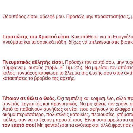
Οδοιπόρος είσαι, αδελφέ μου. Πρόσεξε μην παραστρατήσεις, μ
Στρατιώτης του Χριστού είσαι.
Κακοπάθησε για το Ευαγγέλιό 
πνεύματα και τα σαρκικά πάθη, δίχως να μπλέκεσαι στις βιοτικέ
Πνευματικός αθλητής είσαι.
Πρόσεχε τον εαυτό σου, μην τυχόν
σύμφωνα μ' αυτούς (πρβλ. Β΄ Τιμ. 2:5). Να μιμείσαι τον απόσ
καλός πυγμάχος κάρφωσε το βλέμμα της ψυχής σου στον αντίπ
κατακτήσεις το βραβείο της αρετής.
Τέτοιον σε θέλει ο Θεός.
Όχι τεμπέλη και κοιμισμένο, αλλά π
συνετός, εργατικός και προνοητικός. Να μη χάνεις τον χρόνο 
Αυτό το παθαίνουν συνήθως οι νέοι, που αφήνουν το ελαφρό το
ακόμα περισσότερο, πολυτελείς κατοικίες, περιουσίες, κτήματα
κιόλας, σαν να τα έχουν μπροστά τους. Είναι αυτό αρρώστια α
τον εαυτό σου!
Μη φαντάζεσαι τα ανύπαρκτα, αλλά φρόντισε ν