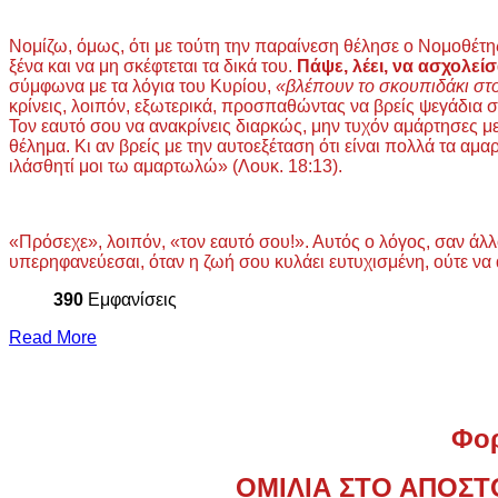
Νομίζω, όμως, ότι με τούτη την παραίνεση θέλησε ο Νομοθέτης
ξένα και να μη σκέφτεται τα δικά του.
Πάψε, λέει, να ασχολείσα
σύμφωνα με τα λόγια του Κυρίου,
«βλέπουν το σκουπιδάκι στο
κρίνεις, λοιπόν, εξωτερικά, προσπαθώντας να βρείς ψεγάδια σ
Τον εαυτό σου να ανακρίνεις διαρκώς, μην τυχόν αμάρτησες μ
θέλημα. Κι αν βρείς με την αυτοεξέταση ότι είναι πολλά τα αμ
ιλάσθητί μοι τω αμαρτωλώ» (Λουκ. 18:13).
«Πρόσεχε», λοιπόν, «τον εαυτό σου!». Αυτός ο λόγος, σαν άλ
υπερηφανεύεσαι, όταν η ζωή σου κυλάει ευτυχισμένη, ούτε να 
390
Εμφανίσεις
Read More
Φορ
ΟΜΙΛΙΑ ΣΤΟ ΑΠΟΣΤ