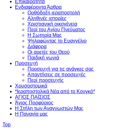
Επικαιρότητα
Ενδιαφέροντα Άρθρα
Ορθόδοξη ιεραποστολή
Αληθινές ιστορίες
Χριστιανική οικογένεια
Περί του Αγίου Πνεύματος
Η Σωτηρία Μας
Ψηλαφώντας το Ευαγγέλιο
Διάφορα
Οι αρετές του Θεού
Παιδική γωνιά
Προσευχή
Προσευχή για τις ανάγκες σας
Απαντήσεις σε προσευχές
Περί προσευχής
Χρυσοστομικά
*Ιεραποστολικά Νέα από το Κονγκό*
ΑΓΙΟΣ ΠΑΪΣΙΟΣ
Άγιος Πορφύριος
Η Στήλη των Αναγνωστών Mας
Η Παναγία μας
Top