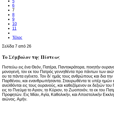
5
6
7
8
9
10
11
Τέλος
Σελίδα 7 από 26
Το Σύμβολον της Πίστεως
Πιστεύω εις ένα Θεόν, Πατέρα, Παντοκράτορα, ποιητήν ουρανού
μονογενή, τον εκ του Πατρός γεννηθέντα προ πάντων των αιών
ου τα πάντα εγένετο. Τον δι' ημάς τους ανθρώπους και δια τη
Παρθένου, και ενανθρωπήσαντα. Σταυρωθέντα τε υπέρ ημών επί
ανελθόνται εις τους ουρανούς, και καθεζόμενον εκ δεξιών του 
εις το Πνεύμα το Αγιον, το Κύριον, το Ζωοποιόν, το εκ του 
Προφητών. Εις Μίαν, Αγία, Καθολικήν, και Αποστολικήν Εκκλ
αιώνος. Αμήν.