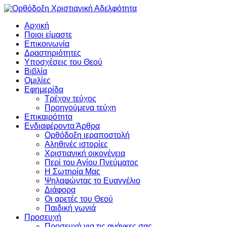
Αρχική
Ποιοι είμαστε
Επικοινωνία
Δραστηριότητες
Υποσχέσεις του Θεού
Βιβλία
Ομιλίες
Εφημερίδα
Τρέχον τεύχος
Προηγούμενα τεύχη
Επικαιρότητα
Ενδιαφέροντα Άρθρα
Ορθόδοξη ιεραποστολή
Αληθινές ιστορίες
Χριστιανική οικογένεια
Περί του Αγίου Πνεύματος
Η Σωτηρία Μας
Ψηλαφώντας το Ευαγγέλιο
Διάφορα
Οι αρετές του Θεού
Παιδική γωνιά
Προσευχή
Προσευχή για τις ανάγκες σας