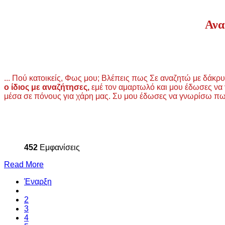
Ανα
... Πού κατοικείς, Φως μου; Βλέπεις πως Σε αναζητώ με δάκρ
ο ίδιος με αναζήτησες,
εμέ τον αμαρτωλό και μου έδωσες να
μέσα σε πόνους για χάρη μας. Συ μου έδωσες να γνωρίσω πως 
452
Εμφανίσεις
Read More
Έναρξη
2
3
4