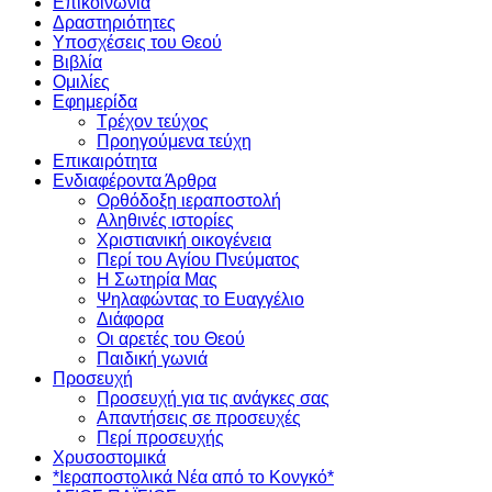
Επικοινωνία
Δραστηριότητες
Υποσχέσεις του Θεού
Βιβλία
Ομιλίες
Εφημερίδα
Τρέχον τεύχος
Προηγούμενα τεύχη
Επικαιρότητα
Ενδιαφέροντα Άρθρα
Ορθόδοξη ιεραποστολή
Αληθινές ιστορίες
Χριστιανική οικογένεια
Περί του Αγίου Πνεύματος
Η Σωτηρία Μας
Ψηλαφώντας το Ευαγγέλιο
Διάφορα
Οι αρετές του Θεού
Παιδική γωνιά
Προσευχή
Προσευχή για τις ανάγκες σας
Απαντήσεις σε προσευχές
Περί προσευχής
Χρυσοστομικά
*Ιεραποστολικά Νέα από το Κονγκό*