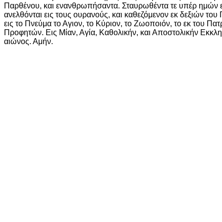
Παρθένου, και ενανθρωπήσαντα. Σταυρωθέντα τε υπέρ ημών επί
ανελθόνται εις τους ουρανούς, και καθεζόμενον εκ δεξιών του 
εις το Πνεύμα το Αγιον, το Κύριον, το Ζωοποιόν, το εκ του 
Προφητών. Εις Μίαν, Αγία, Καθολικήν, και Αποστολικήν Εκκλ
αιώνος. Αμήν.