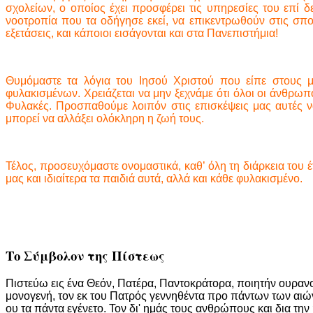
σχολείων, ο οποίος έχει προσφέρει τις υπηρεσίες του επί 
νοοτροπία που τα οδήγησε εκεί, να επικεντρωθούν στις σπο
εξετάσεις, και κάποιοι εισάγονται και στα Πανεπιστήμια!
Θυμόμαστε τα λόγια του Ιησού Χριστού που είπε στους μ
φυλακισμένων. Χρειάζεται να μην ξεχνάμε ότι όλοι οι άνθρωποι
Φυλακές. Προσπαθούμε λοιπόν στις επισκέψεις μας αυτές ν
μπορεί να αλλάξει ολόκληρη η ζωή τους.
Τέλος, προσευχόμαστε ονομαστικά, καθ’ όλη τη διάρκεια του 
μας και ιδιαίτερα τα παιδιά αυτά, αλλά και κάθε φυλακισμένο.
Το Σύμβολον της Πίστεως
Πιστεύω εις ένα Θεόν, Πατέρα, Παντοκράτορα, ποιητήν ουρανού
μονογενή, τον εκ του Πατρός γεννηθέντα προ πάντων των αιών
ου τα πάντα εγένετο. Τον δι' ημάς τους ανθρώπους και δια τη