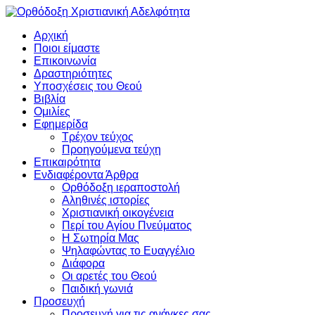
Αρχική
Ποιοι είμαστε
Επικοινωνία
Δραστηριότητες
Υποσχέσεις του Θεού
Βιβλία
Ομιλίες
Εφημερίδα
Τρέχον τεύχος
Προηγούμενα τεύχη
Επικαιρότητα
Ενδιαφέροντα Άρθρα
Ορθόδοξη ιεραποστολή
Αληθινές ιστορίες
Χριστιανική οικογένεια
Περί του Αγίου Πνεύματος
Η Σωτηρία Μας
Ψηλαφώντας το Ευαγγέλιο
Διάφορα
Οι αρετές του Θεού
Παιδική γωνιά
Προσευχή
Προσευχή για τις ανάγκες σας