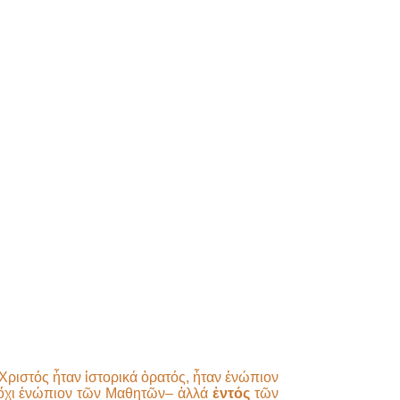
 Χριστός ἦταν ἱστορικά ὁρατός, ἦταν ἐνώπιον
–ὄχι ἐνώπιον τῶν Μαθητῶν– ἀλλά
ἐντός
τῶν