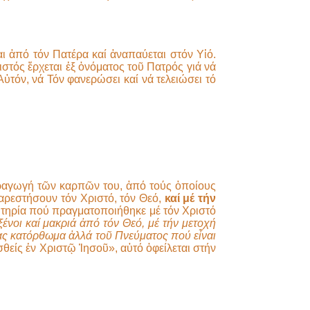
ι ἀπό τόν Πατέρα καί ἀναπαύεται στόν Υἱό.
στός ἔρχεται ἐξ ὀνόματος τοῦ Πατρός γιά νά
Αὐτόν, νά Τόν φανερώσει καί νά τελειώσει τό
ραγωγή τῶν καρπῶν του, ἀπό τούς ὁποίους
ὐαρεστήσουν τόν Χριστό, τόν Θεό,
καί μέ τήν
ωτηρία πού πραγματοποιήθηκε μέ τόν Χριστό
ένοι καί μακριά ἀπό τόν Θεό, μέ τήν μετοχή
μας κατόρθωμα ἀλλά τοῦ Πνεύματος πού εἶναι
σθείς ἐν Χριστῷ Ἰησοῦ», αὐτό ὀφείλεται στήν