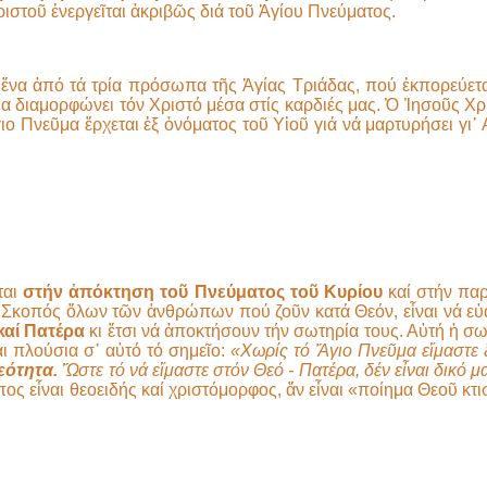
ιστοῦ ἐνεργεῖται ἀκριβῶς διά τοῦ Ἁγίου Πνεύματος.
ά ἕνα ἀπό τά τρία πρόσωπα τῆς Ἁγίας Τριάδας, πού ἐκπορεύετα
α διαμορφώνει τόν Χριστό μέσα στίς καρδιές μας. Ὁ Ἰησοῦς Χρι
ο Πνεῦμα ἔρχεται ἐξ ὀνόματος τοῦ Υἱοῦ γιά νά μαρτυρήσει γι᾿ 
ται
στήν ἀπόκτηση τοῦ Πνεύματος τοῦ Κυρίου
καί στήν πα
ωή. Σκοπός ὅλων τῶν ἀνθρώπων πού ζοῦν κατά Θεόν, εἶναι νά ε
καί Πατέρα
κι ἔτσι νά ἀποκτήσουν τήν σωτηρία τους. Αὐτή ἡ σ
ι πλούσια σ᾿ αὐτό τό σημεῖο:
«Χωρίς τό Ἅγιο Πνεῦμα εἴμαστε ξ
εότητα.
Ὥστε τό νά εἴμαστε στόν Θεό - Πατέρα, δέν εἶναι δικό 
ος εἶναι θεοειδής καί χριστόμορφος, ἄν εἶναι «ποίημα Θεοῦ κτι