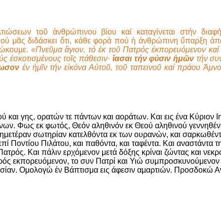
ιώσεων τοῦ ἀνθρώπινου βίου καί καταγίνεται στήν διαφ
πού μᾶς διδάσκει ὅτι, κάθε φορά πού ἡ ἀνθρώπινη ὕπαρξη ἀπ
διώκουμε.
«Πνεῦμα ἅγιον, τό ἐκ τοῦ Πατρός ἐκπορευόμενον κα
ύς ἐσκοτισμένους τοῖς πάθεσιν·
ἴασαι τήν φύσιν ἡμῶν
τήν συν
ωσον
ἐν ἡμῖν τήν εἰκόνα Αὐτοῦ, τοῦ ταπεινοῦ καί πράου Ἀμνο
 και γης, ορατών τε πάντων και αοράτων. Και εις ένα Κύριον Ι
ων. Φως εκ φωτός, Θεόν αληθινόν εκ Θεού αληθινού γεννηθέντα
ν ημετέραν σωτηρίαν κατελθόντα εκ των ουρανών, και σαρκωθέντ
 Ποντίου Πιλάτου, και παθόντα, και ταφέντα. Και αναστάντα τη
Πατρός. Και πάλιν ερχόμενον μετά δόξης κρίναι ζώντας και νεκρο
Πατρός εκπορευόμενον, το συν Πατρί και Υιώ συμπροσκυνούμενον
ησίαν. Ομολογώ έν Βάπτισμα εις άφεσιν αμαρτιών. Προσδοκώ Α