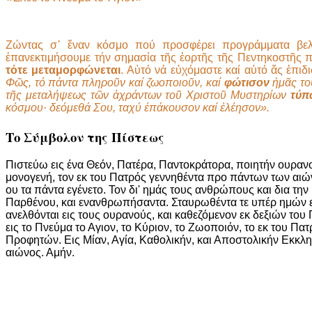
Ζώντας σ᾿ ἕναν κόσμο πού προσφέρει προγράμματα βελτ
ἐπανεκτιμήσουμε τήν σημασία τῆς ἑορτῆς τῆς Πεντηκοστῆς 
τότε μεταμορφώνεται
. Αὐτό νά εὐχόμαστε καί αὐτό ἄς ἐπι
Φῶς, τό πάντα πληροῦν καί ζωοποιοῦν, καί
φώτισον
ἡμᾶς το
τῆς μεταλήψεως τῶν ἀχράντων τοῦ Χριστοῦ Μυστηρίων
τύπ
κόσμου· δεόμεθά Σου, ταχύ ἐπάκουσον καί ἐλέησον».
Το Σύμβολον της Πίστεως
Πιστεύω εις ένα Θεόν, Πατέρα, Παντοκράτορα, ποιητήν ουρανού
μονογενή, τον εκ του Πατρός γεννηθέντα προ πάντων των αιών
ου τα πάντα εγένετο. Τον δι' ημάς τους ανθρώπους και δια τη
Παρθένου, και ενανθρωπήσαντα. Σταυρωθέντα τε υπέρ ημών επί
ανελθόνται εις τους ουρανούς, και καθεζόμενον εκ δεξιών του 
εις το Πνεύμα το Αγιον, το Κύριον, το Ζωοποιόν, το εκ του 
Προφητών. Εις Μίαν, Αγία, Καθολικήν, και Αποστολικήν Εκκλ
αιώνος. Αμήν.