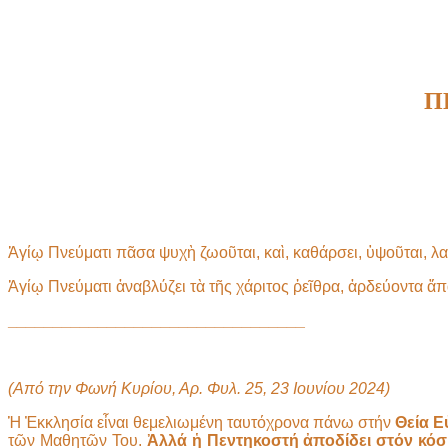
Π
Ἁγίῳ Πνεύματι πᾶσα ψυχὴ ζωοῦται, καὶ, καθάρσει, ὑψοῦται, λα
Ἁγίῳ Πνεύματι ἀναβλύζει τὰ τῆς χάριτος ῥεῖθρα, ἀρδεύοντα ἅπ
_________________________________
(Από την Φωνή Κυρίου, Αρ. Φυλ. 25, 23 Ιουνίου 2024)
Ἡ Ἐκκλησία εἶναι θεμελιωμένη ταυτόχρονα πάνω στήν
Θεία Ε
τῶν Μαθητῶν Του.
Ἀλλά ἡ Πεντηκοστή ἀποδίδει στόν κόσ