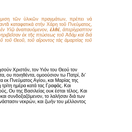
ήμιση τῶν ὑλικῶν πραγμάτων, πρέπει νά
αντᾶ καταφατικά στήν Χάρη τοῦ Πνεύματος,
ί ἐν Υἱῷ ἀναπαυόμενον,
ἐλθέ
, ἀπερίγραπτον
τριβεῖσαν ἐκ τῆς πτώσεως τοῦ Ἀδάμ καί διά
ῦ τοῦ Θεοῦ, τοῦ αἴροντος τάς ἁμαρτίας τοῦ
ησούν Χριστόν, τον Υιόν του Θεού τον
, ου ποιηθέντα, ομοούσιον τω Πατρί, δι'
α εκ Πνεύματος Αγίου, και Μαρίας της
 τρίτη ημέρα κατά τας Γραφάς. Και
ύς, Ου της Βασιλείας ουκ έσται τέλος. Και
 και συνδοξαζόμενον, το λαλήσαν διά των
νάστασιν νεκρών, και ζωήν του μέλλοντος