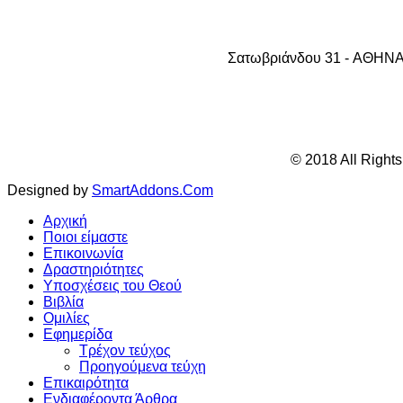
Σατωβριάνδου 31 - AΘHNA 1
© 2018 All Right
Designed by
SmartAddons.Com
Αρχική
Ποιοι είμαστε
Επικοινωνία
Δραστηριότητες
Υποσχέσεις του Θεού
Βιβλία
Ομιλίες
Εφημερίδα
Τρέχον τεύχος
Προηγούμενα τεύχη
Επικαιρότητα
Ενδιαφέροντα Άρθρα