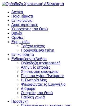
Αρχική
Ποιοι είμαστε
Επικοινωνία
Δραστηριότητες
Υποσχέσεις του Θεού
Βιβλία
Ομιλίες
Εφημερίδα
Τρέχον τεύχος
Προηγούμενα τεύχη
Επικαιρότητα
Ενδιαφέροντα Άρθρα
Ορθόδοξη ιεραποστολή
Αληθινές ιστορίες
Χριστιανική οικογένεια
Περί του Αγίου Πνεύματος
Η Σωτηρία Μας
Ψηλαφώντας το Ευαγγέλιο
Διάφορα
Οι αρετές του Θεού
Παιδική γωνιά
Προσευχή
Προσευχή για τις ανάγκες σας