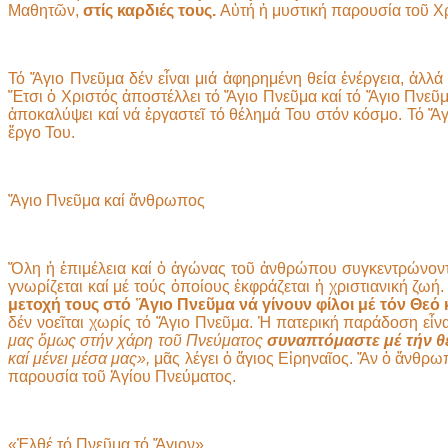
Μαθητῶν,
στίς καρδιές τους.
Αὐτή ἡ μυστική παρουσία τοῦ Χρ
Τό Ἅγιο Πνεῦμα δέν εἶναι μιά ἀφηρημένη θεία ἐνέργεια, ἀλλ
Ἔτσι ὁ Χριστός ἀποστέλλει τό Ἅγιο Πνεῦμα καί τό Ἅγιο Πνεῦμ
ἀποκαλύψει καί νά ἐργαστεῖ τό θέλημά Του στόν κόσμο. Τό Ἅγι
ἔργο Του.
Ἅγιο Πνεῦμα καί ἄνθρωπος
Ὅλη ἡ ἐπιμέλεια καί ὁ ἀγώνας τοῦ ἀνθρώπου συγκεντρώνον
γνωρίζεται καί μέ τούς ὁποίους ἐκφράζεται ἡ χριστιανική ζ
μετοχή τους στό Ἅγιο Πνεῦμα νά γίνουν φίλοι μέ τόν Θεό 
δέν νοεῖται χωρίς τό Ἅγιο Πνεῦμα. Ἡ πατερική παράδοση εἶνα
μας ὅμως στήν χάρη τοῦ Πνεύματος
συναπτόμαστε μέ τήν θ
καί μένει μέσα μας»,
μᾶς λέγει ὁ ἅγιος Εἰρηναῖος. Ἄν ὁ ἄνθρωπ
παρουσία τοῦ Ἁγίου Πνεύματος.
«Ἐλθέ τό Πνεῦμα τό Ἅγιον»