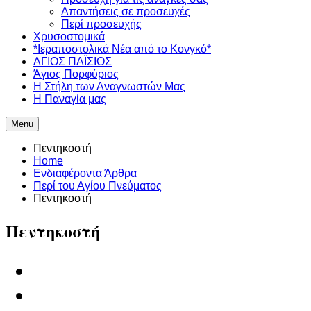
Απαντήσεις σε προσευχές
Περί προσευχής
Χρυσοστομικά
*Ιεραποστολικά Νέα από το Κονγκό*
ΑΓΙΟΣ ΠΑΪΣΙΟΣ
Άγιος Πορφύριος
Η Στήλη των Αναγνωστών Mας
Η Παναγία μας
Menu
Πεντηκοστή
Home
Ενδιαφέροντα Άρθρα
Περί του Αγίου Πνεύματος
Πεντηκοστή
Πεντηκοστή