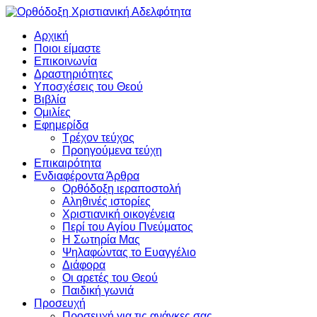
Αρχική
Ποιοι είμαστε
Επικοινωνία
Δραστηριότητες
Υποσχέσεις του Θεού
Βιβλία
Ομιλίες
Εφημερίδα
Τρέχον τεύχος
Προηγούμενα τεύχη
Επικαιρότητα
Ενδιαφέροντα Άρθρα
Ορθόδοξη ιεραποστολή
Αληθινές ιστορίες
Χριστιανική οικογένεια
Περί του Αγίου Πνεύματος
Η Σωτηρία Μας
Ψηλαφώντας το Ευαγγέλιο
Διάφορα
Οι αρετές του Θεού
Παιδική γωνιά
Προσευχή
Προσευχή για τις ανάγκες σας