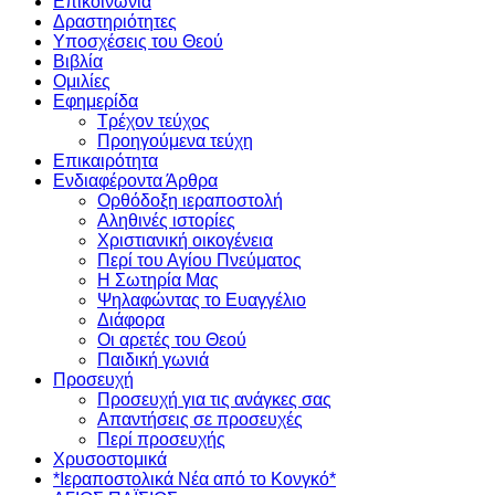
Επικοινωνία
Δραστηριότητες
Υποσχέσεις του Θεού
Βιβλία
Ομιλίες
Εφημερίδα
Τρέχον τεύχος
Προηγούμενα τεύχη
Επικαιρότητα
Ενδιαφέροντα Άρθρα
Ορθόδοξη ιεραποστολή
Αληθινές ιστορίες
Χριστιανική οικογένεια
Περί του Αγίου Πνεύματος
Η Σωτηρία Μας
Ψηλαφώντας το Ευαγγέλιο
Διάφορα
Οι αρετές του Θεού
Παιδική γωνιά
Προσευχή
Προσευχή για τις ανάγκες σας
Απαντήσεις σε προσευχές
Περί προσευχής
Χρυσοστομικά
*Ιεραποστολικά Νέα από το Κονγκό*