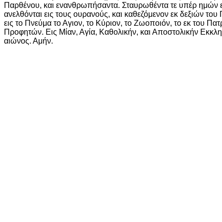
Παρθένου, και ενανθρωπήσαντα. Σταυρωθέντα τε υπέρ ημών επί
ανελθόνται εις τους ουρανούς, και καθεζόμενον εκ δεξιών του 
εις το Πνεύμα το Αγιον, το Κύριον, το Ζωοποιόν, το εκ του 
Προφητών. Εις Μίαν, Αγία, Καθολικήν, και Αποστολικήν Εκκλ
αιώνος. Αμήν.