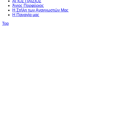
ΑΓΙΟΣ ΠΑΪΣΙΟΣ
Άγιος Πορφύριος
Η Στήλη των Αναγνωστών Mας
Η Παναγία μας
Top