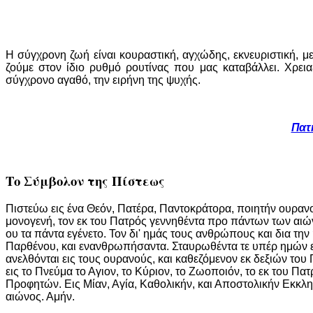
Η σύγχρονη ζωή είναι κουραστική, αγχώδης, εκνευριστική, μ
ζούμε στον ίδιο ρυθμό ρουτίνας που μας καταβάλλει. Χρεια
σύγχρονο αγαθό, την ειρήνη της ψυχής.
Πατή
Το Σύμβολον της Πίστεως
Πιστεύω εις ένα Θεόν, Πατέρα, Παντοκράτορα, ποιητήν ουρανού
μονογενή, τον εκ του Πατρός γεννηθέντα προ πάντων των αιών
ου τα πάντα εγένετο. Τον δι' ημάς τους ανθρώπους και δια τη
Παρθένου, και ενανθρωπήσαντα. Σταυρωθέντα τε υπέρ ημών επί
ανελθόνται εις τους ουρανούς, και καθεζόμενον εκ δεξιών του 
εις το Πνεύμα το Αγιον, το Κύριον, το Ζωοποιόν, το εκ του 
Προφητών. Εις Μίαν, Αγία, Καθολικήν, και Αποστολικήν Εκκλ
αιώνος. Αμήν.