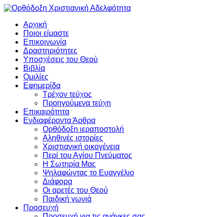
Αρχική
Ποιοι είμαστε
Επικοινωνία
Δραστηριότητες
Υποσχέσεις του Θεού
Βιβλία
Ομιλίες
Εφημερίδα
Τρέχον τεύχος
Προηγούμενα τεύχη
Επικαιρότητα
Ενδιαφέροντα Άρθρα
Ορθόδοξη ιεραποστολή
Αληθινές ιστορίες
Χριστιανική οικογένεια
Περί του Αγίου Πνεύματος
Η Σωτηρία Μας
Ψηλαφώντας το Ευαγγέλιο
Διάφορα
Οι αρετές του Θεού
Παιδική γωνιά
Προσευχή
Προσευχή για τις ανάγκες σας