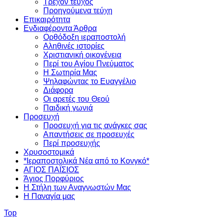
Τρέχον τεύχος
Προηγούμενα τεύχη
Επικαιρότητα
Ενδιαφέροντα Άρθρα
Ορθόδοξη ιεραποστολή
Αληθινές ιστορίες
Χριστιανική οικογένεια
Περί του Αγίου Πνεύματος
Η Σωτηρία Μας
Ψηλαφώντας το Ευαγγέλιο
Διάφορα
Οι αρετές του Θεού
Παιδική γωνιά
Προσευχή
Προσευχή για τις ανάγκες σας
Απαντήσεις σε προσευχές
Περί προσευχής
Χρυσοστομικά
*Ιεραποστολικά Νέα από το Κονγκό*
ΑΓΙΟΣ ΠΑΪΣΙΟΣ
Άγιος Πορφύριος
Η Στήλη των Αναγνωστών Mας
Η Παναγία μας
Top