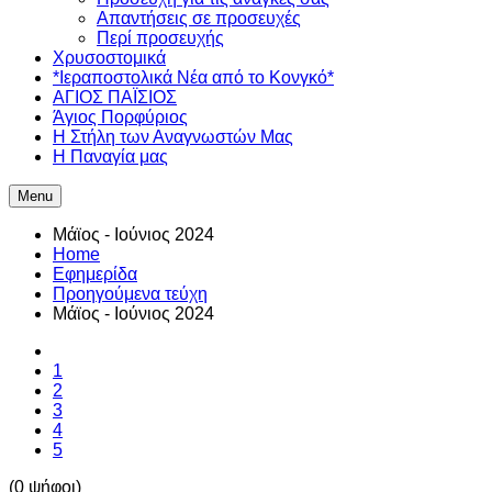
Απαντήσεις σε προσευχές
Περί προσευχής
Χρυσοστομικά
*Ιεραποστολικά Νέα από το Κονγκό*
ΑΓΙΟΣ ΠΑΪΣΙΟΣ
Άγιος Πορφύριος
Η Στήλη των Αναγνωστών Mας
Η Παναγία μας
Menu
Μάϊος - Ιούνιος 2024
Home
Εφημερίδα
Προηγούμενα τεύχη
Μάϊος - Ιούνιος 2024
1
2
3
4
5
(0 ψήφοι)