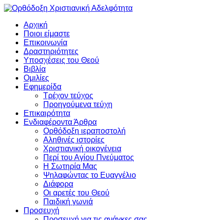
Αρχική
Ποιοι είμαστε
Επικοινωνία
Δραστηριότητες
Υποσχέσεις του Θεού
Βιβλία
Ομιλίες
Εφημερίδα
Τρέχον τεύχος
Προηγούμενα τεύχη
Επικαιρότητα
Ενδιαφέροντα Άρθρα
Ορθόδοξη ιεραποστολή
Αληθινές ιστορίες
Χριστιανική οικογένεια
Περί του Αγίου Πνεύματος
Η Σωτηρία Μας
Ψηλαφώντας το Ευαγγέλιο
Διάφορα
Οι αρετές του Θεού
Παιδική γωνιά
Προσευχή
Προσευχή για τις ανάγκες σας