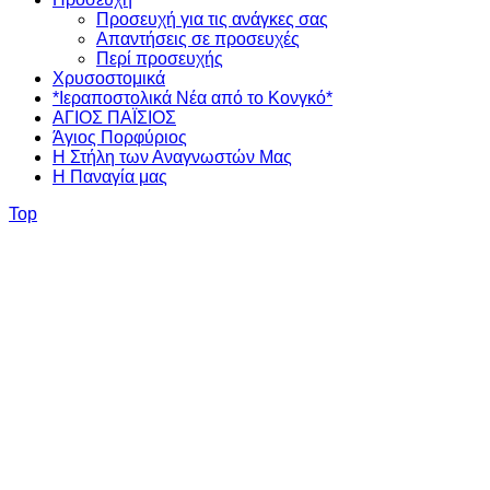
Προσευχή για τις ανάγκες σας
Απαντήσεις σε προσευχές
Περί προσευχής
Χρυσοστομικά
*Ιεραποστολικά Νέα από το Κονγκό*
ΑΓΙΟΣ ΠΑΪΣΙΟΣ
Άγιος Πορφύριος
Η Στήλη των Αναγνωστών Mας
Η Παναγία μας
Top