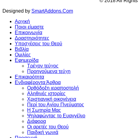
© 2018 All Right
Designed by
SmartAddons.Com
Αρχική
Ποιοι είμαστε
Επικοινωνία
Δραστηριότητες
Υποσχέσεις του Θεού
Βιβλία
Ομιλίες
Εφημερίδα
Τρέχον τεύχος
Προηγούμενα τεύχη
Επικαιρότητα
Ενδιαφέροντα Άρθρα
Ορθόδοξη ιεραποστολή
Αληθινές ιστορίες
Χριστιανική οικογένεια
Περί του Αγίου Πνεύματος
Η Σωτηρία Μας
Ψηλαφώντας το Ευαγγέλιο
Διάφορα
Οι αρετές του Θεού
Παιδική γωνιά
Προσευχή