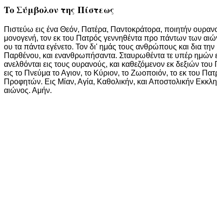
Το Σύμβολον της Πίστεως
Πιστεύω εις ένα Θεόν, Πατέρα, Παντοκράτορα, ποιητήν ουρανού
μονογενή, τον εκ του Πατρός γεννηθέντα προ πάντων των αιών
ου τα πάντα εγένετο. Τον δι' ημάς τους ανθρώπους και δια τη
Παρθένου, και ενανθρωπήσαντα. Σταυρωθέντα τε υπέρ ημών επί
ανελθόνται εις τους ουρανούς, και καθεζόμενον εκ δεξιών του 
εις το Πνεύμα το Αγιον, το Κύριον, το Ζωοποιόν, το εκ του 
Προφητών. Εις Μίαν, Αγία, Καθολικήν, και Αποστολικήν Εκκλ
αιώνος. Αμήν.