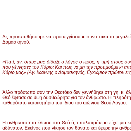
Ας προσπαθήσουμε να προσεγγίσουμε συνοπτικά το μεγαλείο 
Δαμασκηνού.
«Γιατί, αν, όπως μας δίδαξε ο λόγος ο ιερός, η τιμή στους
που γέννησες τον Κύριο; Και πως να μη την προτιμούμε κι από
Κύριο μας» (Αγ. Ιωάννης ο Δαμασκηνός, Εγκώμιον πρώτον εις 
Άλλο πρόσωπο σαν την Θεοτόκο δεν γεννήθηκε στη γη, κι άλλ
Θεό έφτασε σε ύψη δυσθεώρητα για τον άνθρωπο. Η πληρότητα 
καθαρότατο κατοικητήριο του ίδιου του αιώνιου Θεού Λόγου.
Η ανθρωπότητα έδωσε στο Θεό ό,τι πολυτιμότερο είχε: μια κ
αδύνατον, Εκείνος που νίκησε τον θάνατο και έφερε την ανθ