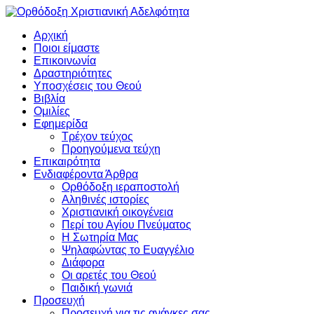
Αρχική
Ποιοι είμαστε
Επικοινωνία
Δραστηριότητες
Υποσχέσεις του Θεού
Βιβλία
Ομιλίες
Εφημερίδα
Τρέχον τεύχος
Προηγούμενα τεύχη
Επικαιρότητα
Ενδιαφέροντα Άρθρα
Ορθόδοξη ιεραποστολή
Αληθινές ιστορίες
Χριστιανική οικογένεια
Περί του Αγίου Πνεύματος
Η Σωτηρία Μας
Ψηλαφώντας το Ευαγγέλιο
Διάφορα
Οι αρετές του Θεού
Παιδική γωνιά
Προσευχή
Προσευχή για τις ανάγκες σας