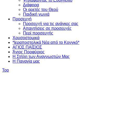
Ψηλαφώντας το Ευαγγέλιο
Διάφορα
Οι αρετές του Θεού
Παιδική γωνιά
Προσευχή
Προσευχή για τις ανάγκες σας
Απαντήσεις σε προσευχές
Περί προσευχής
Χρυσοστομικά
*Ιεραποστολικά Νέα από το Κονγκό*
ΑΓΙΟΣ ΠΑΪΣΙΟΣ
Άγιος Πορφύριος
Η Στήλη των Αναγνωστών Mας
Η Παναγία μας
Top