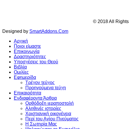
© 2018 All Right
Designed by
SmartAddons.Com
Αρχική
Ποιοι είμαστε
Επικοινωνία
Δραστηριότητες
Υποσχέσεις του Θεού
Βιβλία
Ομιλίες
Εφημερίδα
Τρέχον τεύχος
Προηγούμενα τεύχη
Επικαιρότητα
Ενδιαφέροντα Άρθρα
Ορθόδοξη ιεραποστολή
Αληθινές ιστορίες
Χριστιανική οικογένεια
Περί του Αγίου Πνεύματος
Η Σωτηρία Μας