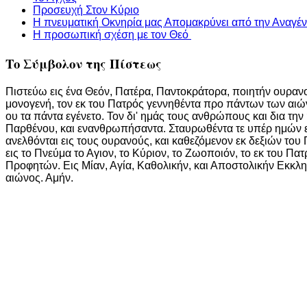
Προσευχή Στον Κύριο
Η πνευματική Οκνηρία μας Απομακρύνει από την Αναγέ
Η προσωπική σχέση με τον Θεό
Το Σύμβολον της Πίστεως
Πιστεύω εις ένα Θεόν, Πατέρα, Παντοκράτορα, ποιητήν ουρανού
μονογενή, τον εκ του Πατρός γεννηθέντα προ πάντων των αιών
ου τα πάντα εγένετο. Τον δι' ημάς τους ανθρώπους και δια τη
Παρθένου, και ενανθρωπήσαντα. Σταυρωθέντα τε υπέρ ημών επί
ανελθόνται εις τους ουρανούς, και καθεζόμενον εκ δεξιών του 
εις το Πνεύμα το Αγιον, το Κύριον, το Ζωοποιόν, το εκ του 
Προφητών. Εις Μίαν, Αγία, Καθολικήν, και Αποστολικήν Εκκλ
αιώνος. Αμήν.