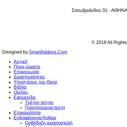
Σατωβριάνδου 31 - AΘHNA 1
© 2018 All Right
Designed by
SmartAddons.Com
Αρχική
Ποιοι είμαστε
Επικοινωνία
Δραστηριότητες
Υποσχέσεις του Θεού
Βιβλία
Ομιλίες
Εφημερίδα
Τρέχον τεύχος
Προηγούμενα τεύχη
Επικαιρότητα
Ενδιαφέροντα Άρθρα
Ορθόδοξη ιεραποστολή