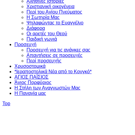
Αληθινές ιστορίες
Χριστιανική οικογένεια
Περί του Αγίου Πνεύματος
Η Σωτηρία Μας
Ψηλαφώντας το Ευαγγέλιο
Διάφορα
Οι αρετές του Θεού
Παιδική γωνιά
Προσευχή
Προσευχή για τις ανάγκες σας
Απαντήσεις σε προσευχές
Περί προσευχής
Χρυσοστομικά
*Ιεραποστολικά Νέα από το Κονγκό*
ΑΓΙΟΣ ΠΑΪΣΙΟΣ
Άγιος Πορφύριος
Η Στήλη των Αναγνωστών Mας
Η Παναγία μας
Top