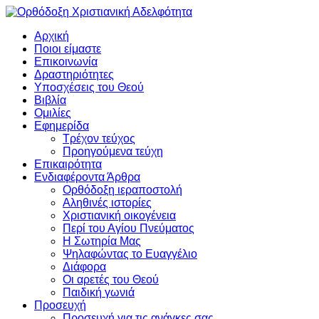
Αρχική
Ποιοι είμαστε
Επικοινωνία
Δραστηριότητες
Υποσχέσεις του Θεού
Βιβλία
Ομιλίες
Εφημερίδα
Τρέχον τεύχος
Προηγούμενα τεύχη
Επικαιρότητα
Ενδιαφέροντα Άρθρα
Ορθόδοξη ιεραποστολή
Αληθινές ιστορίες
Χριστιανική οικογένεια
Περί του Αγίου Πνεύματος
Η Σωτηρία Μας
Ψηλαφώντας το Ευαγγέλιο
Διάφορα
Οι αρετές του Θεού
Παιδική γωνιά
Προσευχή
Προσευχή για τις ανάγκες σας