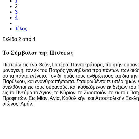
1
2
3
4
Τέλος
Σελίδα 2 από 4
Το Σύμβολον της Πίστεως
Πιστεύω εις ένα Θεόν, Πατέρα, Παντοκράτορα, ποιητήν ουρανού
μονογενή, τον εκ του Πατρός γεννηθέντα προ πάντων των αιών
ου τα πάντα εγένετο. Τον δι' ημάς τους ανθρώπους και δια τη
Παρθένου, και ενανθρωπήσαντα. Σταυρωθέντα τε υπέρ ημών επί
ανελθόνται εις τους ουρανούς, και καθεζόμενον εκ δεξιών του 
εις το Πνεύμα το Αγιον, το Κύριον, το Ζωοποιόν, το εκ του 
Προφητών. Εις Μίαν, Αγία, Καθολικήν, και Αποστολικήν Εκκλ
αιώνος. Αμήν.