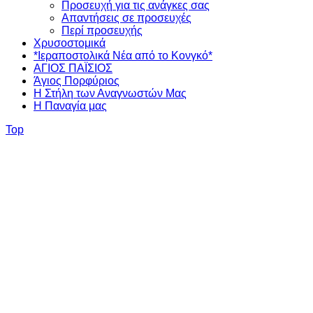
Προσευχή για τις ανάγκες σας
Απαντήσεις σε προσευχές
Περί προσευχής
Χρυσοστομικά
*Ιεραποστολικά Νέα από το Κονγκό*
ΑΓΙΟΣ ΠΑΪΣΙΟΣ
Άγιος Πορφύριος
Η Στήλη των Αναγνωστών Mας
Η Παναγία μας
Top