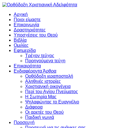
Αρχική
Ποιοι είμαστε
Επικοινωνία
Δραστηριότητες
Υποσχέσεις του Θεού
Βιβλία
Ομιλίες
Εφημερίδα
Τρέχον τεύχος
Προηγούμενα τεύχη
Επικαιρότητα
Ενδιαφέροντα Άρθρα
Ορθόδοξη ιεραποστολή
Αληθινές ιστορίες
Χριστιανική οικογένεια
Περί του Αγίου Πνεύματος
Η Σωτηρία Μας
Ψηλαφώντας το Ευαγγέλιο
Διάφορα
Οι αρετές του Θεού
Παιδική γωνιά
Προσευχή
Προσευχή για τις ανάγκες σας