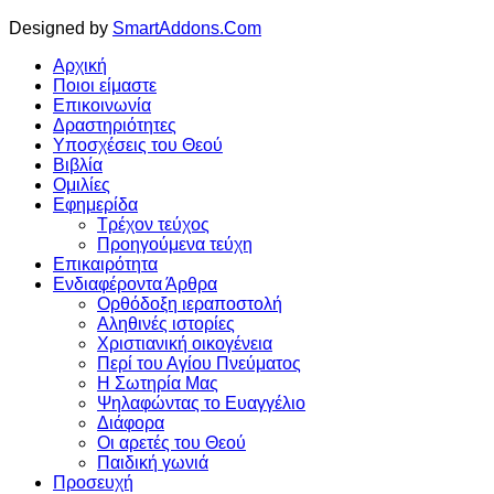
Designed by
SmartAddons.Com
Αρχική
Ποιοι είμαστε
Επικοινωνία
Δραστηριότητες
Υποσχέσεις του Θεού
Βιβλία
Ομιλίες
Εφημερίδα
Τρέχον τεύχος
Προηγούμενα τεύχη
Επικαιρότητα
Ενδιαφέροντα Άρθρα
Ορθόδοξη ιεραποστολή
Αληθινές ιστορίες
Χριστιανική οικογένεια
Περί του Αγίου Πνεύματος
Η Σωτηρία Μας
Ψηλαφώντας το Ευαγγέλιο
Διάφορα
Οι αρετές του Θεού
Παιδική γωνιά
Προσευχή