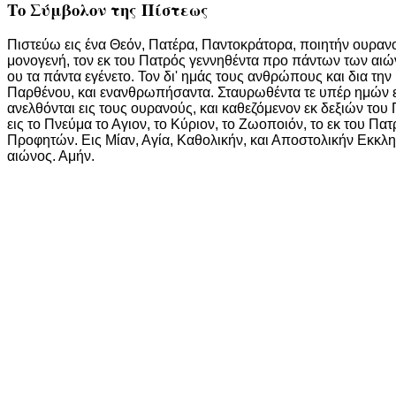
Το Σύμβολον της Πίστεως
Πιστεύω εις ένα Θεόν, Πατέρα, Παντοκράτορα, ποιητήν ουρανού
μονογενή, τον εκ του Πατρός γεννηθέντα προ πάντων των αιών
ου τα πάντα εγένετο. Τον δι' ημάς τους ανθρώπους και δια τη
Παρθένου, και ενανθρωπήσαντα. Σταυρωθέντα τε υπέρ ημών επί
ανελθόνται εις τους ουρανούς, και καθεζόμενον εκ δεξιών του 
εις το Πνεύμα το Αγιον, το Κύριον, το Ζωοποιόν, το εκ του 
Προφητών. Εις Μίαν, Αγία, Καθολικήν, και Αποστολικήν Εκκλ
αιώνος. Αμήν.