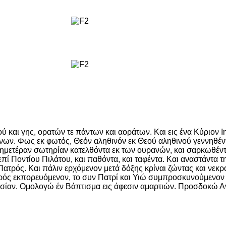
 και γης, ορατών τε πάντων και αοράτων. Και εις ένα Κύριον Ι
ων. Φως εκ φωτός, Θεόν αληθινόν εκ Θεού αληθινού γεννηθέντα
ν ημετέραν σωτηρίαν κατελθόντα εκ των ουρανών, και σαρκωθέντ
 Ποντίου Πιλάτου, και παθόντα, και ταφέντα. Και αναστάντα τη
Πατρός. Και πάλιν ερχόμενον μετά δόξης κρίναι ζώντας και νεκρο
Πατρός εκπορευόμενον, το συν Πατρί και Υιώ συμπροσκυνούμενον
ησίαν. Ομολογώ έν Βάπτισμα εις άφεσιν αμαρτιών. Προσδοκώ Α