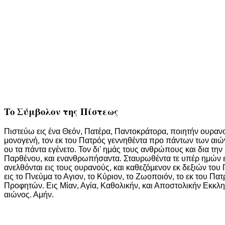
Το Σύμβολον της Πίστεως
Πιστεύω εις ένα Θεόν, Πατέρα, Παντοκράτορα, ποιητήν ουρανού
μονογενή, τον εκ του Πατρός γεννηθέντα προ πάντων των αιών
ου τα πάντα εγένετο. Τον δι' ημάς τους ανθρώπους και δια τη
Παρθένου, και ενανθρωπήσαντα. Σταυρωθέντα τε υπέρ ημών επί
ανελθόνται εις τους ουρανούς, και καθεζόμενον εκ δεξιών του 
εις το Πνεύμα το Αγιον, το Κύριον, το Ζωοποιόν, το εκ του 
Προφητών. Εις Μίαν, Αγία, Καθολικήν, και Αποστολικήν Εκκλ
αιώνος. Αμήν.