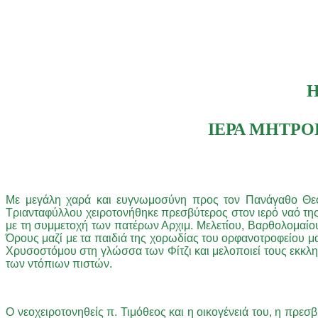
H
ΙΕΡΑ ΜΗΤΡΟ
Με μεγάλη χαρά και ευγνωμοσύνη προς τον Πανάγαθο Θεό,
Τριανταφύλλου χειροτονήθηκε πρεσβύτερος στον ιερό ναό της Α
με τη συμμετοχή των πατέρων Αρχιμ. Μελετίου, Βαρθολομαίου
Όρους μαζί με τα παιδιά της χορωδίας του ορφανοτροφείου μ
Χρυσοστόμου στη γλώσσα των Φίτζι και μελοποιεί τους εκκλη
των ντόπιων πιστών.
Ο νεοχειροτονηθείς π. Τιμόθεος και η οικογένειά του, η πρε