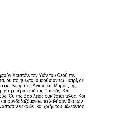
ησούν Χριστόν, τον Υιόν του Θεού τον
, ου ποιηθέντα, ομοούσιον τω Πατρί, δι'
α εκ Πνεύματος Αγίου, και Μαρίας της
 τρίτη ημέρα κατά τας Γραφάς. Και
ύς, Ου της Βασιλείας ουκ έσται τέλος. Και
 και συνδοξαζόμενον, το λαλήσαν διά των
νάστασιν νεκρών, και ζωήν του μέλλοντος