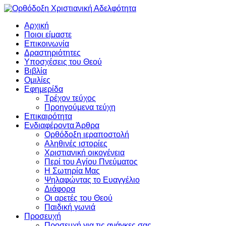
Αρχική
Ποιοι είμαστε
Επικοινωνία
Δραστηριότητες
Υποσχέσεις του Θεού
Βιβλία
Ομιλίες
Εφημερίδα
Τρέχον τεύχος
Προηγούμενα τεύχη
Επικαιρότητα
Ενδιαφέροντα Άρθρα
Ορθόδοξη ιεραποστολή
Αληθινές ιστορίες
Χριστιανική οικογένεια
Περί του Αγίου Πνεύματος
Η Σωτηρία Μας
Ψηλαφώντας το Ευαγγέλιο
Διάφορα
Οι αρετές του Θεού
Παιδική γωνιά
Προσευχή
Προσευχή για τις ανάγκες σας