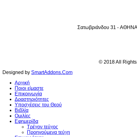
Σατωβριάνδου 31 - AΘHNA 1
© 2018 All Right
Designed by
SmartAddons.Com
Αρχική
Ποιοι είμαστε
Επικοινωνία
Δραστηριότητες
Υποσχέσεις του Θεού
Βιβλία
Ομιλίες
Εφημερίδα
Τρέχον τεύχος
Προηγούμενα τεύχη