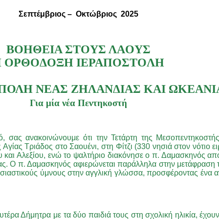
Σεπτέμβριος – Οκτώβριος 2025
BOHΘEIA ΣTOYΣ ΛAOYΣ
 OPΘOΔOΞH IEPAΠOΣTOΛH
ΠΟΛΗ ΝΕΑΣ ΖΗΛΑΝΔΙΑΣ ΚΑΙ ΩΚΕΑΝΙ
Για μία νέα Πεντηκοστή
 σας ανακοινώνουμε ότι την Τετάρτη της Μεσοπεντηκοστής,
γίας Τριάδος στο Σαουένι, στη Φίτζι (330 νησιά στον νότιο ει
 και Αλεξίου, ενώ το ψαλτήριο διακόνησε ο π. Δαμασκηνός απ
ας. Ο π. Δαμασκηνός αφιερώνεται παράλληλα στην μετάφραση τη
σιαστικούς ύμνους στην αγγλική γλώσσα, προσφέροντας ένα αν
σβυτέρα Δήμητρα με τα δύο παιδιά τους στη σχολική ηλικία, έχ