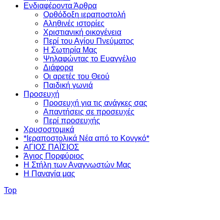
Ενδιαφέροντα Άρθρα
Ορθόδοξη ιεραποστολή
Αληθινές ιστορίες
Χριστιανική οικογένεια
Περί του Αγίου Πνεύματος
Η Σωτηρία Μας
Ψηλαφώντας το Ευαγγέλιο
Διάφορα
Οι αρετές του Θεού
Παιδική γωνιά
Προσευχή
Προσευχή για τις ανάγκες σας
Απαντήσεις σε προσευχές
Περί προσευχής
Χρυσοστομικά
*Ιεραποστολικά Νέα από το Κονγκό*
ΑΓΙΟΣ ΠΑΪΣΙΟΣ
Άγιος Πορφύριος
Η Στήλη των Αναγνωστών Mας
Η Παναγία μας
Top