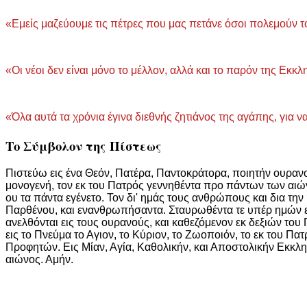
«Εμείς μαζεύουμε τις πέτρες που μας πετάνε όσοι πολεμούν το 
«Οι νέοι δεν είναι μόνο το μέλλον, αλλά και το παρόν της Εκκ
«Όλα αυτά τα χρόνια έγινα διεθνής ζητιάνος της αγάπης, για 
Το Σύμβολον της Πίστεως
Πιστεύω εις ένα Θεόν, Πατέρα, Παντοκράτορα, ποιητήν ουρανού
μονογενή, τον εκ του Πατρός γεννηθέντα προ πάντων των αιών
ου τα πάντα εγένετο. Τον δι' ημάς τους ανθρώπους και δια τη
Παρθένου, και ενανθρωπήσαντα. Σταυρωθέντα τε υπέρ ημών επί
ανελθόνται εις τους ουρανούς, και καθεζόμενον εκ δεξιών του 
εις το Πνεύμα το Αγιον, το Κύριον, το Ζωοποιόν, το εκ του 
Προφητών. Εις Μίαν, Αγία, Καθολικήν, και Αποστολικήν Εκκλ
αιώνος. Αμήν.