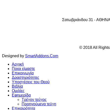
Σατωβριάνδου 31 - AΘHNA 1
© 2018 All Right
Designed by
SmartAddons.Com
Αρχική
Ποιοι είμαστε
Επικοινωνία
Δραστηριότητες
Υποσχέσεις του Θεού
Βιβλία
Ομιλίες
Εφημερίδα
Τρέχον τεύχος
Προηγούμενα τεύχη
Επικαιρότητα