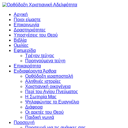
Αρχική
Ποιοι είμαστε
Επικοινωνία
Δραστηριότητες
Υποσχέσεις του Θεού
Βιβλία
Ομιλίες
Εφημερίδα
Τρέχον τεύχος
Προηγούμενα τεύχη
Επικαιρότητα
Ενδιαφέροντα Άρθρα
Ορθόδοξη ιεραποστολή
Αληθινές ιστορίες
Χριστιανική οικογένεια
Περί του Αγίου Πνεύματος
Η Σωτηρία Μας
Ψηλαφώντας το Ευαγγέλιο
Διάφορα
Οι αρετές του Θεού
Παιδική γωνιά
Προσευχή
Προσευχή για τις ανάγκες σας