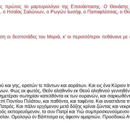
τας πρώτος το μαρτυρολόγιο της Επανάστασης. Ο Θανάσης
ός, ο Ησαΐας Σαλώνων, ο Ρωγών Ιωσήφ, ο Παπαφλέσσας, ο Θύμ
η οι δεσποτάδες του Μοριά, κ’ οι περισσότεροι πεθάνανε με α
 και γης, ορατών τε πάντων και αοράτων. Και εις ένα Κύριον Ι
ων. Φως εκ φωτός, Θεόν αληθινόν εκ Θεού αληθινού γεννηθέντα
ν ημετέραν σωτηρίαν κατελθόντα εκ των ουρανών, και σαρκωθέντ
 Ποντίου Πιλάτου, και παθόντα, και ταφέντα. Και αναστάντα τη
Πατρός. Και πάλιν ερχόμενον μετά δόξης κρίναι ζώντας και νεκρο
Πατρός εκπορευόμενον, το συν Πατρί και Υιώ συμπροσκυνούμενον
ησίαν. Ομολογώ έν Βάπτισμα εις άφεσιν αμαρτιών. Προσδοκώ Α