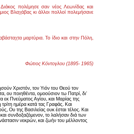
 Διάκος πολέμησε σαν νέος Λεωνίδας και
ιος Βλαχάβας κι άλλοι πολλοί πολεμήσανε
βάσταχτα μαρτύρια. Το ίδιο και στην Πόλη,
Φώτιος Κόντογλου (1895- 1965)
ησούν Χριστόν, τον Υιόν του Θεού τον
, ου ποιηθέντα, ομοούσιον τω Πατρί, δι'
α εκ Πνεύματος Αγίου, και Μαρίας της
 τρίτη ημέρα κατά τας Γραφάς. Και
ύς, Ου της Βασιλείας ουκ έσται τέλος. Και
 και συνδοξαζόμενον, το λαλήσαν διά των
νάστασιν νεκρών, και ζωήν του μέλλοντος