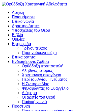
Αρχική
Ποιοι είμαστε
Επικοινωνία
Δραστηριότητες
Υποσχέσεις του Θεού
Βιβλία
Ομιλίες
Εφημερίδα
Τρέχον τεύχος
Προηγούμενα τεύχη
Επικαιρότητα
Ενδιαφέροντα Άρθρα
Ορθόδοξη ιεραποστολή
Αληθινές ιστορίες
Χριστιανική οικογένεια
Περί του Αγίου Πνεύματος
Η Σωτηρία Μας
Ψηλαφώντας το Ευαγγέλιο
Διάφορα
Οι αρετές του Θεού
Παιδική γωνιά
Προσευχή
Προσευχή για τις ανάγκες σας