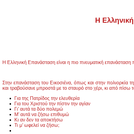
Η Ελληνική
Η Ελληνική Επανάσταση είναι η πιο πνευματική επανάσταση π
Στην επανάσταση του Εικοσιένα, όπως και στην πολιορκία τ
και τραβούσανε μπροστά με το σταυρό στο χέρι, κι από πίσω το
Για της Πατρίδος την ελευθερία
Για του Χριστού την πίστιν την αγίαν
Γι’ αυτά τα δύο πολεμώ
Μ’ αυτά να ζήσω επιθυμώ
Κι αν δεν τα αποκτήσω
Τι μ’ ωφελεί να ζήσω;