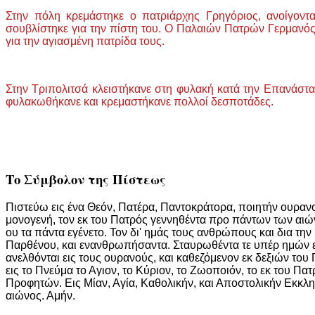
Στην πόλη κρεμάστηκε ο πατριάρχης Γρηγόριος, ανοίγον
σουβλίστηκε για την πίστη του. Ο Παλαιών Πατρών Γερμαν
για την αγιασμένη πατρίδα τους.
Στην Τριπολιτσά κλειστήκανε στη φυλακή κατά την Επανάστασ
φυλακωθήκανε και κρεμαστήκανε πολλοί δεσποτάδες.
Το Σύμβολον της Πίστεως
Πιστεύω εις ένα Θεόν, Πατέρα, Παντοκράτορα, ποιητήν ουρανού
μονογενή, τον εκ του Πατρός γεννηθέντα προ πάντων των αιών
ου τα πάντα εγένετο. Τον δι' ημάς τους ανθρώπους και δια τη
Παρθένου, και ενανθρωπήσαντα. Σταυρωθέντα τε υπέρ ημών επί
ανελθόνται εις τους ουρανούς, και καθεζόμενον εκ δεξιών του 
εις το Πνεύμα το Αγιον, το Κύριον, το Ζωοποιόν, το εκ του 
Προφητών. Εις Μίαν, Αγία, Καθολικήν, και Αποστολικήν Εκκλ
αιώνος. Αμήν.