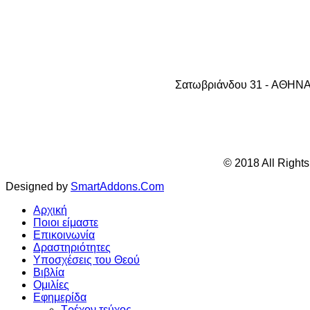
Σατωβριάνδου 31 - AΘHNA 1
© 2018 All Right
Designed by
SmartAddons.Com
Αρχική
Ποιοι είμαστε
Επικοινωνία
Δραστηριότητες
Υποσχέσεις του Θεού
Βιβλία
Ομιλίες
Εφημερίδα
Τρέχον τεύχος