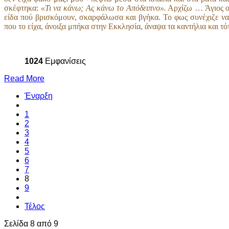
σκέφτηκα:
«Τι να κάνω; Ας κάνω το Απόδειπνο».
Αρχίζω … Άγιος ο
είδα πού βρισκόμουν, σκαρφάλωσα και βγήκα. Το φως συνέχιζε να
που το είχα, άνοιξα μπήκα στην Εκκλησία, άναψα τα καντήλια και τ
1024
Εμφανίσεις
Read More
Έναρξη
1
2
3
4
5
6
7
8
9
Τέλος
Σελίδα 8 από 9