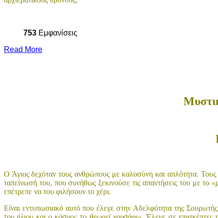
753
Εμφανίσεις
Read More
Μυστικ
Ο Άγιος δεχόταν τους ανθρώπους με καλοσύνη και απλότητα. Τους
ταπείνωσή του, που συνήθως ξεκινούσε τις απαντήσεις του με το
«
επέτρεπε να του φιλήσουν το χέρι.
Είναι εντυπωσιακό αυτό που έλεγε στην Αδελφότητα της Σουρωτής,
του ήλιου και ο κόσμος το θεωρεί χρυσάφι».
Έλεγε σε επισκέπτες 