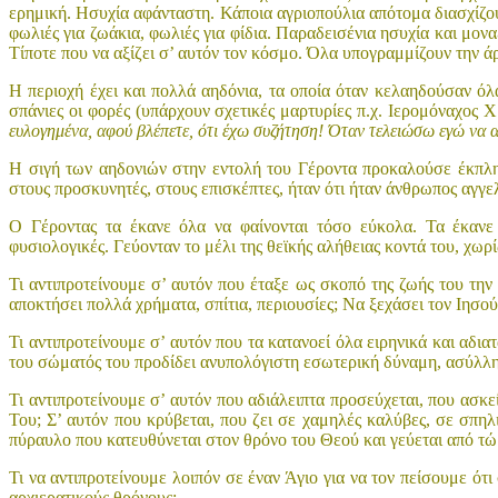
ερημική. Ησυχία αφάνταστη. Κάποια αγριοπούλια απότομα διασχίζουν
φωλιές για ζωάκια, φωλιές για φίδια. Παραδεισένια ησυχία και μον
Τίποτε που να αξίζει σ’ αυτόν τον κόσμο. Όλα υπογραμμίζουν την ά
Η περιοχή έχει και πολλά αηδόνια, τα οποία όταν κελαηδούσαν όλ
σπάνιες οι φορές (υπάρχουν σχετικές μαρτυρίες π.χ. Ιερομόναχος 
ευλογημένα, αφού βλέπετε, ότι έχω συζήτηση! Όταν τελειώσω εγώ να α
Η σιγή των αηδονιών στην εντολή του Γέροντα προκαλούσε έκπλη
στους προσκυνητές, στους επισκέπτες, ήταν ότι ήταν άνθρωπος αγγ
Ο Γέροντας τα έκανε όλα να φαίνονται τόσο εύκολα. Τα έκανε α
φυσιολογικές. Γεύονταν το μέλι της θεϊκής αλήθειας κοντά του, χωρ
Τι αντιπροτείνουμε σ’ αυτόν που έταξε ως σκοπό της ζωής του την 
αποκτήσει πολλά χρήματα, σπίτια, περιουσίες; Να ξεχάσει τον Ιησού 
Τι αντιπροτείνουμε σ’ αυτόν που τα κατανοεί όλα ειρηνικά και αδια
του σώματός του προδίδει ανυπολόγιστη εσωτερική δύναμη, ασύλλη
Τι αντιπροτείνουμε σ’ αυτόν που αδιάλειπτα προσεύχεται, που ασκε
Του; Σ’ αυτόν που κρύβεται, που ζει σε χαμηλές καλύβες, σε σπηλ
πύραυλο που κατευθύνεται στον θρόνο του Θεού και γεύεται από τ
Τι να αντιπροτείνουμε λοιπόν σε έναν Άγιο για να τον πείσουμε ότι 
αρχιερατικούς θρόνους;