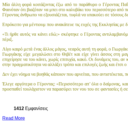
Μία άλλη φορά κοιτάζοντας έξω από το παράθυρο ο Γέροντας Παΐσ
Φαινόταν ότι βιαζόταν να μπει στο καλυβάκι του περισσότερο από 
Γέροντας άνθρωπο να εξουσιάζεται, τυφλά να υπακούει σε τόσους δ
Επρόκειτο για μέντιουμ που ανακάτευε τις ευχές της Εκκλησίας με δ
«Τι ήρθε αυτός να κάνει εδώ;» σκέφτηκε ο Γέροντας αντιλαμβανόμε
πέριξ.
Λίγο καιρό μετά ένας άλλος μάγος, νεαρός αυτή τη φορά, ο Γιωργά
Γιωργάκης είχε μεγαλώσει στο Θιβέτ και είχε γίνει άσσος στη μ
επιχείρησε να του κάνει, χωρίς επιτυχία, κακό. Οι δυνάμεις του, α
στην πραγματικότητα να αλλάξει τρόπο και επιλογές ζωής και έτσι 
Δεν έχει νόημα να βοηθάς κάποιον που αρνείται, που αντιστέκεται, 
Έλεγε αργότερα ο Γέροντας: «Περισσότερο απ’ όλα ο δαίμονας, και 
προσπαθεί τουλάχιστον να παρασύρει τον νου του σε φαντασίες ή σ
1412
Εμφανίσεις
Read More