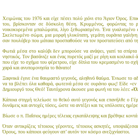
Χειμώνας του 1976 και είχε πέσει πολύ χιόνι στο Άγιον Όρος. Επι
του, βρίσκονταν σε δύσκολη θέση. Κρυμμένος, φορώντας το ρ
νοικοκυρεμένα μπαλώματα, λίγο ξεθωριασμένο. Ένα γυαλισμένο 
Σκελετωμένο σώμα, μια μορφή γλυκύτατη, γεμάτη ουράνια γαλήνη 
σαν πουλόβερ που μάταια προσπαθούσε να τον προστατεύσει από τη
Φωτιά μέσα στο καλύβι δεν μπορούσε να ανάψει, γιατί τα σπίρτα 
νηστικός. Τον βασάνιζε και ένας πυρετός μαζί με ρίγη και κοιλιακό
που είχε το σχήμα του φέρετρου, είχε δίπλα του κρεμασμένο το σχ
χαρά και ανυπομονησία το θάνατο!
Ξαφνικά έγινε ένα θαυμαστό γεγονός, αληθινό θαύμα. Ένιωσε το αδ
να τα βλέπει όλα καθαρά, φωτεινά μέσα σε ουράνιο φως! Είδε «εν 
Δημιουργό τους Θεό! Ταυτόχρονα άκουσε μια φωνή να του λέει:
«Όλ
Κάποια στιγμή τελείωσε το θεϊκό αυτό γεγονός και επανήλθε ο Γ
δυνάμεις και αντοχές τόσες, ώστε να αντέξει και τις υπόλοιπες ημέρ
Βίωσε ο π. Παΐσιος ημέρες τέλειας εγκατάλειψης και βρέθηκε κοντά
Όταν αντικρίζεις τέτοιους γέροντες, τέτοιους ασκητές, υποψιάζεσ
Όρους, που κάποιοι φεύγουν απ’ αυτόν τον κόσμο ανεξιχνίαστοι.