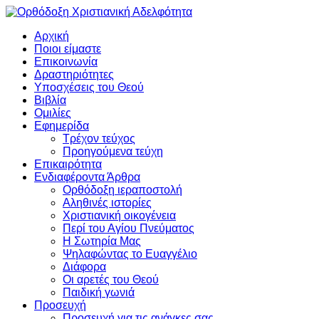
Αρχική
Ποιοι είμαστε
Επικοινωνία
Δραστηριότητες
Υποσχέσεις του Θεού
Βιβλία
Ομιλίες
Εφημερίδα
Τρέχον τεύχος
Προηγούμενα τεύχη
Επικαιρότητα
Ενδιαφέροντα Άρθρα
Ορθόδοξη ιεραποστολή
Αληθινές ιστορίες
Χριστιανική οικογένεια
Περί του Αγίου Πνεύματος
Η Σωτηρία Μας
Ψηλαφώντας το Ευαγγέλιο
Διάφορα
Οι αρετές του Θεού
Παιδική γωνιά
Προσευχή
Προσευχή για τις ανάγκες σας