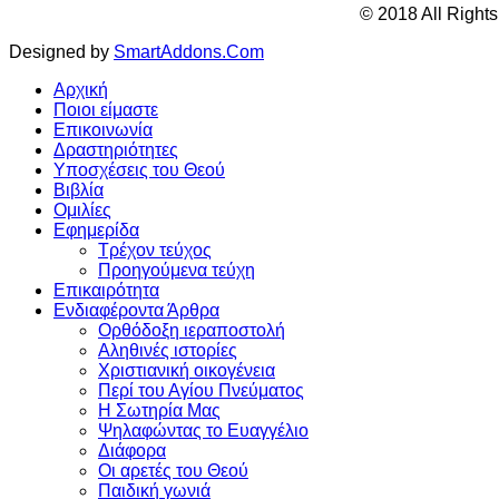
© 2018 All Right
Designed by
SmartAddons.Com
Αρχική
Ποιοι είμαστε
Επικοινωνία
Δραστηριότητες
Υποσχέσεις του Θεού
Βιβλία
Ομιλίες
Εφημερίδα
Τρέχον τεύχος
Προηγούμενα τεύχη
Επικαιρότητα
Ενδιαφέροντα Άρθρα
Ορθόδοξη ιεραποστολή
Αληθινές ιστορίες
Χριστιανική οικογένεια
Περί του Αγίου Πνεύματος
Η Σωτηρία Μας
Ψηλαφώντας το Ευαγγέλιο
Διάφορα
Οι αρετές του Θεού
Παιδική γωνιά