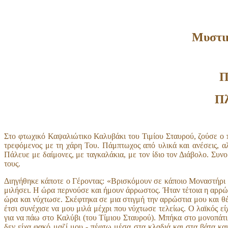
Μυστικ
Π
Πλ
Στο φτωχικό Καψαλιώτικο Καλυβάκι του Τιμίου Σταυρού, ζούσε ο π
τρεφόμενος με τη χάρη Του. Πάμπτωχος από υλικά και ανέσεις, α
Πάλευε με δαίμονες, με ταγκαλάκια, με τον ίδιο τον Διάβολο. Συνο
τους.
Διηγήθηκε κάποτε ο Γέροντας: «Βρισκόμουν σε κάποιο Μοναστήρι 
μιλήσει. Η ώρα περνούσε και ήμουν άρρωστος. Ήταν τέτοια η αρρώ
ώρα και νύχτωσε. Σκέφτηκα σε μια στιγμή την αρρώστια μου και θ
έτσι συνέχισε να μου μιλά μέχρι που νύχτωσε τελείως. Ο λαϊκός ε
για να πάω στο Καλύβι (του Τίμιου Σταυρού). Μπήκα στο μονοπάτι 
δεν είχα φακό μαζί μου - πέφτω μέσα στα κλαδιά και στα βάτα κα