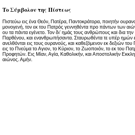
Το Σύμβολον της Πίστεως
Πιστεύω εις ένα Θεόν, Πατέρα, Παντοκράτορα, ποιητήν ουρανού
μονογενή, τον εκ του Πατρός γεννηθέντα προ πάντων των αιών
ου τα πάντα εγένετο. Τον δι' ημάς τους ανθρώπους και δια τη
Παρθένου, και ενανθρωπήσαντα. Σταυρωθέντα τε υπέρ ημών επί
ανελθόνται εις τους ουρανούς, και καθεζόμενον εκ δεξιών του 
εις το Πνεύμα το Αγιον, το Κύριον, το Ζωοποιόν, το εκ του 
Προφητών. Εις Μίαν, Αγία, Καθολικήν, και Αποστολικήν Εκκλ
αιώνος. Αμήν.